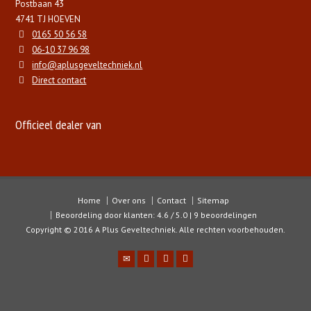
Postbaan 43
4741 TJ HOEVEN
0165 50 56 58
06-10 37 96 98
info@aplusgeveltechniek.nl
Direct contact
Officieel dealer van
Home
Over ons
Contact
Sitemap
Beoordeling door klanten: 4.6 / 5.0 | 9 beoordelingen
Copyright © 2016 A Plus Geveltechniek. Alle rechten voorbehouden.