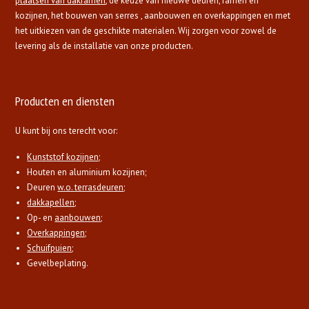
plaatsen van dakramen
, de keuze van nieuwe deuren, ramen en
kozijnen, het bouwen van serres , aanbouwen en overkappingen en met
het uitkiezen van de geschikte materialen. Wij zorgen voor zowel de
levering als de installatie van onze producten.
Producten en diensten
U kunt bij ons terecht voor:
Kunststof kozijnen
;
Houten en aluminium kozijnen;
Deuren
w.o. terrasdeuren
;
dakkapellen
;
Op- en
aanbouwen
;
Overkappingen
;
Schuifpuien
;
Gevelbeplating.