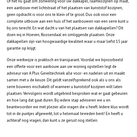
Of het nu gaat om zonwering voor uw dakkapel, raamkozijnen op maat,
een aanbouw met lichtstraat of het plaatsen van kunststof kozijnen,
geen opdracht is voor ons te klein of te groot. Dus ook voor een
complete uitbouw aan een huis of het aanbouwen van een serre kunt u
bij ons terecht. En wat dacht u van het plaatsen van dakkapellen? Dit
doen wij in Hoeven, Roosendaal en omliggende plaatsen. Onze
dakkapellen zijn van hoogwaardige kwaliteit waar u maar liefst 15 jaar
garantie op krijgt.
Onze werkwijze is praktisch en transparant. Voordat we bijvoorbeeld
een offerte voor een aanbouw aan uw woning opstellen legt de
adviseur van A Plus Geveltechniek alle voor- en nadelen uit en maakt
samen met u de keuze. Dit geldt vanzelfsprekend ook als u ons als
serre bouwers inschakelt of wanneer u kunststof kozijnen wilt laten
plaatsen. Vervolgens wordt uitgebreid besproken wat er gaat gebeuren
en hoe lang dat gaat duren. Bij iedere stap adviseren we u en
beantwoorden we met plezier alle vragen die u heeft. Iedere klus wordt
tot in de puntjes afgewerkt, tot u helemaal tevreden bent! En heeft u
achteraf nog vragen, dan kunt u ze gerust nog stellen.