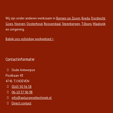
Wij zijn onder anderen werkzaam in
Bergen op Zoom
,
Breda
,
Dordrecht
,
Goes
,
Hoeven
,
Oosterhout
,
Roosendaal
,
Steenbergen
,
Tilburg
,
Waalwijk
en omgeving.
Bekijk ons volledige werkgebied >
Contactinformatie
Oude Antwerpse
Postbaan 43
4741 TJ HOEVEN
0165 50 56 58
06-10 37 96 98
info@aplusgeveltechniek.nl
Direct contact