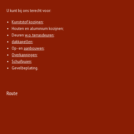
U kunt bij ons terecht voor:
Kunststof kozijnen
;
Houten en aluminium kozijnen;
Deuren
w.o. terrasdeuren
;
dakkapellen
;
Op- en
aanbouwen
;
Overkappingen
;
Schuifpuien
;
Gevelbeplating.
Route