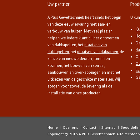
Uw partner
Prod
A Plus Geveltechniek heeft sinds het begin
U kun
van deze eeuw ervaring met aan- en
Ku
verbouw van huizen. Met veel plezier
Ho
helpen we iedere klant bij het ontwerpen
D
van dakkapellen, het
plaatsen van
da
dakkapellen
, het
plaatsen van dakramen
, de
Op
keuze van nieuwe deuren, ramen en
Ov
kozijnen, het bouwen van serres ,
Sc
aanbouwen en overkappingen en met het
Ge
uitkiezen van de geschikte materialen. Wij
zorgen voor zowel de levering als de
installatie van onze producten.
Home
Over ons
Contact
Sitemap
Beoordeling
Copyright © 2016 A Plus Geveltechniek. Alle rechten