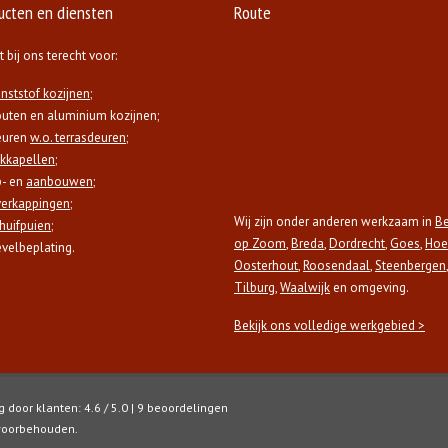
ucten en diensten
Route
t bij ons terecht voor:
nststof kozijnen
;
uten en aluminium kozijnen;
euren
w.o. terrasdeuren
;
kkapellen
;
- en
aanbouwen
;
erkappingen
;
Wij zijn onder anderen werkzaam in
B
huifpuien
;
op Zoom
,
Breda
,
Dordrecht
,
Goes
,
Hoe
velbeplating.
Oosterhout
,
Roosendaal
,
Steenbergen
,
Tilburg
,
Waalwijk
en omgeving.
Bekijk ons volledige werkgebied >
 door klanten: 4.6 / 5.0 | 9 beoordelingen
 voorbehouden.