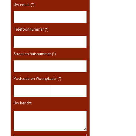
Uw email (*)
Telefoonnummer (*)
Straat en huisnummer (*)
Postcode en Woonplaats (*)
Uw bericht