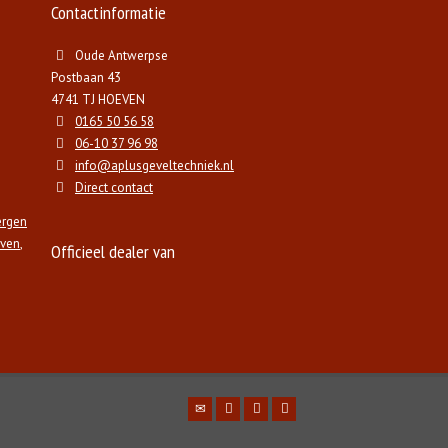
Contactinformatie
Oude Antwerpse
Postbaan 43
4741 TJ HOEVEN
0165 50 56 58
06-10 37 96 98
info@aplusgeveltechniek.nl
Direct contact
ergen
ven
,
Officieel dealer van