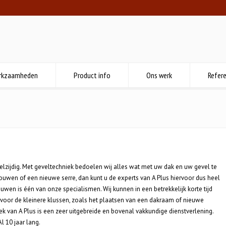
rkzaamheden
Product info
Ons werk
Refere
elzijdig. Met geveltechniek bedoelen wij alles wat met uw dak en uw gevel te
uwen of een nieuwe serre, dan kunt u de experts van A Plus hiervoor dus heel
en is één van onze specialismen. Wij kunnen in een betrekkelijk korte tijd
 voor de kleinere klussen, zoals het plaatsen van een dakraam of nieuwe
k van A Plus is een zeer uitgebreide en bovenal vakkundige dienstverlening.
l 10 jaar lang.