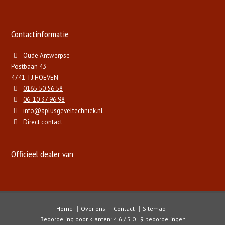
Contactinformatie
Oude Antwerpse
Postbaan 43
4741 TJ HOEVEN
0165 50 56 58
06-10 37 96 98
info@aplusgeveltechniek.nl
Direct contact
Officieel dealer van
Home
Over ons
Contact
Sitemap
Beoordeling door klanten: 4.6 / 5.0 | 9 beoordelingen