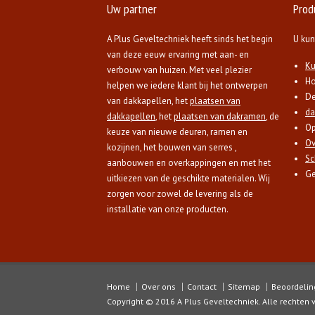
Uw partner
Prod
A Plus Geveltechniek heeft sinds het begin
U kun
van deze eeuw ervaring met aan- en
Ku
verbouw van huizen. Met veel plezier
Ho
helpen we iedere klant bij het ontwerpen
D
van dakkapellen, het
plaatsen van
da
dakkapellen
, het
plaatsen van dakramen
, de
Op
keuze van nieuwe deuren, ramen en
Ov
kozijnen, het bouwen van serres ,
Sc
aanbouwen en overkappingen en met het
Ge
uitkiezen van de geschikte materialen. Wij
zorgen voor zowel de levering als de
installatie van onze producten.
Home
Over ons
Contact
Sitemap
Beoordeling
Copyright © 2016 A Plus Geveltechniek. Alle rechten