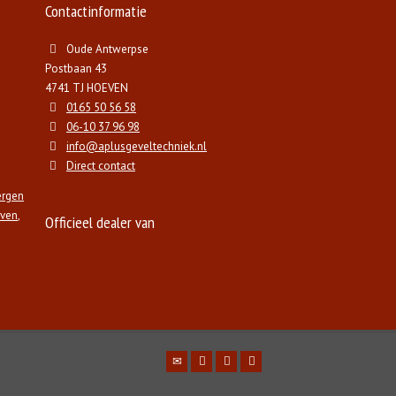
Contactinformatie
Oude Antwerpse
Postbaan 43
4741 TJ HOEVEN
0165 50 56 58
06-10 37 96 98
info@aplusgeveltechniek.nl
Direct contact
ergen
ven
,
Officieel dealer van