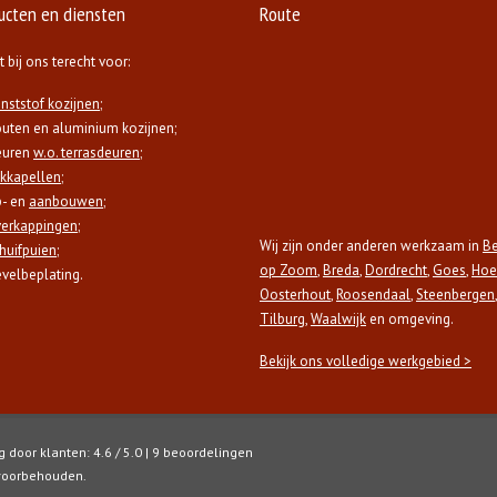
ucten en diensten
Route
t bij ons terecht voor:
nststof kozijnen
;
uten en aluminium kozijnen;
euren
w.o. terrasdeuren
;
kkapellen
;
- en
aanbouwen
;
erkappingen
;
Wij zijn onder anderen werkzaam in
B
huifpuien
;
op Zoom
,
Breda
,
Dordrecht
,
Goes
,
Hoe
velbeplating.
Oosterhout
,
Roosendaal
,
Steenbergen
,
Tilburg
,
Waalwijk
en omgeving.
Bekijk ons volledige werkgebied >
 door klanten: 4.6 / 5.0 | 9 beoordelingen
 voorbehouden.