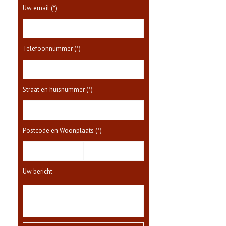
Uw email (*)
Telefoonnummer (*)
Straat en huisnummer (*)
Postcode en Woonplaats (*)
Uw bericht