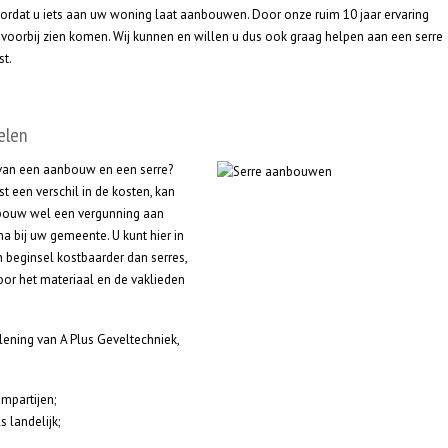
rdat u iets aan uw woning laat aanbouwen. Door onze ruim 10 jaar ervaring
voorbij zien komen. Wij kunnen en willen u dus ook graag helpen aan een serre
st.
elen
 van een aanbouw en een serre?
t een verschil in de kosten, kan
nbouw wel een vergunning aan
na bij uw gemeente. U kunt hier in
n beginsel kostbaarder dan serres,
voor het materiaal en de vaklieden
lening van A Plus Geveltechniek,
mpartijen;
s landelijk;