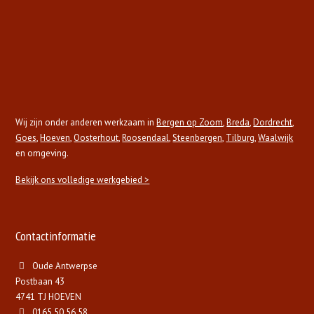
Wij zijn onder anderen werkzaam in
Bergen op Zoom
,
Breda
,
Dordrecht
,
Goes
,
Hoeven
,
Oosterhout
,
Roosendaal
,
Steenbergen
,
Tilburg
,
Waalwijk
en omgeving.
Bekijk ons volledige werkgebied >
Contactinformatie
Oude Antwerpse
Postbaan 43
4741 TJ HOEVEN
0165 50 56 58